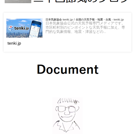
日本気象協会 tenki.jp / 全国の天気予報・地震・台風 - tenki.jp
日本気象協会公式の天気予報専門メディアです。
市区町村別のピンポイントな天気予報に加え、専
門的な気象情報、地震・津波などの...
tenki.jp