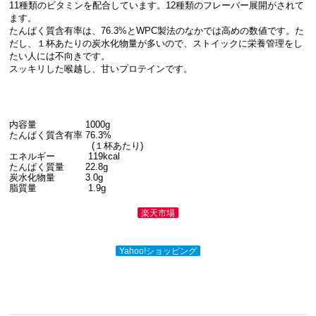
11種類のビタミンを配合しています。12種類のフレーバー展開がされて
ます。
たんぱく質含有率は、76.3%とWPC製法のなかでは高めの数値です。た
だし、１杯あたりの炭水化物量が多いので、ストイックに栄養管理をし
たい人には不向きです。
スッキリした喉越し、甘いプロテインです。
内容量 1000g
たんぱく質含有率 76.3%
(１杯あたり)
エネルギー 119kcal
たんぱく質量 22.8g
炭水化物量 3.0g
脂質量 1.9g
楽天市場
Yahoo!ショッピング