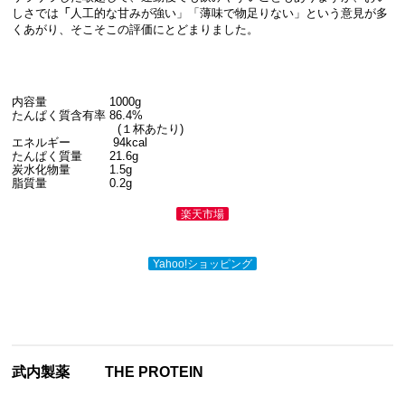
しさでは
「
人工的な甘みが強い」「薄味で物足りない」という意見が多
くあがり、そこそこの評価にとどまりました。
内容量 1000g
たんぱく質含有率 86.4%
(１杯あたり)
エネルギー 94kcal
たんぱく質量 21.6g
炭水化物量 1.5g
脂質量 0.2g
楽天市場
Yahoo!ショッピング
武内製薬
THE PROTEIN