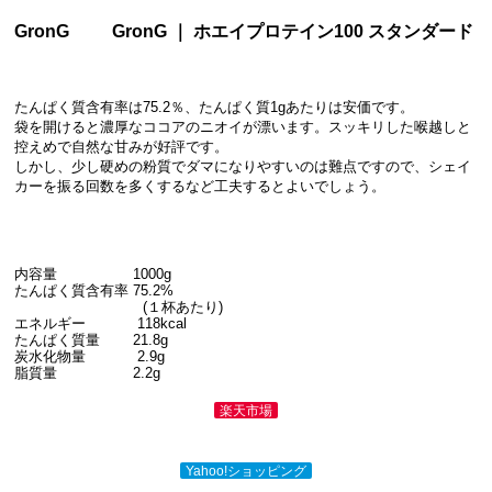
GronG
GronG ｜ ホエイプロテイン100 スタンダード
たんぱく質含有率は75.2％、たんぱく質1gあたりは安価です。
袋を開けると濃厚なココアのニオイが漂います。スッキリした喉越しと
控えめで自然な甘みが好評です。
しかし、少し硬めの粉質でダマになりやすいのは難点ですので、シェイ
カーを振る回数を多くするなど工夫するとよいでしょう。
内容量 1000g
たんぱく質含有率 75.2%
(１杯あたり)
エネルギー 118kcal
たんぱく質量 21.8g
炭水化物量 2.9g
脂質量 2.2g
楽天市場
Yahoo!ショッピング