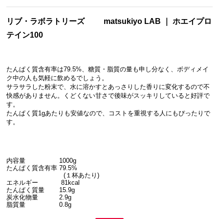
リブ・ラボラトリーズ
matsukiyo LAB ｜ ホエイプロ
テイン100
たんぱく質含有率は79.5%、糖質・脂質の量も申し分なく、ボディメイ
ク中の人も気軽に飲めるでしょう。
サラサラした粉末で、水に溶かすとあっさりした香りに変化するので不
快感がありません。くどくない甘さで後味がスッキリしていると好評で
す。
たんぱく質1gあたりも安値なので、コストを重視する人にもぴったりで
す。
内容量 1000g
たんぱく質含有率 79.5%
(１杯あたり)
エネルギー 81kcal
たんぱく質量 15.9g
炭水化物量 2.9g
脂質量 0.8g