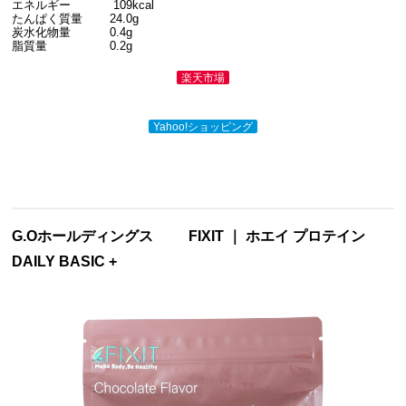
エネルギー 109kcal
たんぱく質量 24.0g
炭水化物量 0.4g
脂質量 0.2g
楽天市場
Yahoo!ショッピング
G.Oホールディングス
FIXIT ｜ ホエイ プロテイン
DAILY BASIC +