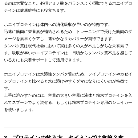
るのは大変なこと。必須アミノ酸をバランスよく摂取できるホエイプロ
テインは健康維持にも役立ちます。
ホエイプロテインは体内への消化吸収が早いのが特徴です。
迅速に筋肉に栄養素が補給されるため、トレーニングで受けた筋肉のダ
メージを素早くケアし、速やかなリカバリーが期待できます。
タンパク質は現代社会において実は多くの人が不足しがちな栄養素で
す。吸収が早いホエイプロテインは、日頃からタンパク質不足を感じて
いる方にも栄養サポートして活用できます。
ホエイプロテインは水溶性タンパク質のため、ソイプロテインやカゼイ
ンプロテインと比べると水に溶けやすくダマになりにくいのが特徴で
す。
上手に溶かすためには、容量の大きい容器に液体と粉末プロテインを入
れてスプーンでよく混ぜる、もしくは粉末プロテイン専用のシェイカー
を使いましょう。
3.
プロテインの飲み方。タイミングは食前？食