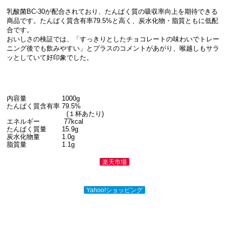
乳酸菌BC-30が配合されており、たんぱく質の吸収率向上を期待できる
商品です。たんぱく質含有率79.5%と高く、炭水化物・脂質ともに低配
合です。
おいしさの検証では、「すっきりとしたチョコレートの味わいでトレー
ニング後でも飲みやすい」とプラスのコメントがあがり、喉越しもサラ
ッとしていて好印象でした。
内容量 1000g
たんぱく質含有率 79.5%
(１杯あたり)
エネルギー 77kcal
たんぱく質量 15.9g
炭水化物量 1.0g
脂質量 1.1g
楽天市場
Yahoo!ショッピング