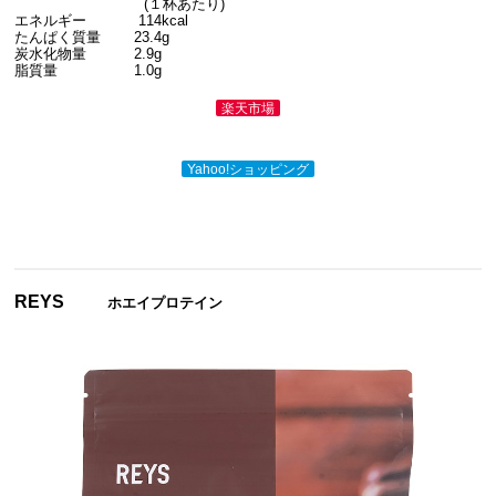
(１杯あたり)
エネルギー 114kcal
たんぱく質量 23.4g
炭水化物量 2.9g
脂質量 1.0g
楽天市場
Yahoo!ショッピング
REYS
ホエイプロテイン