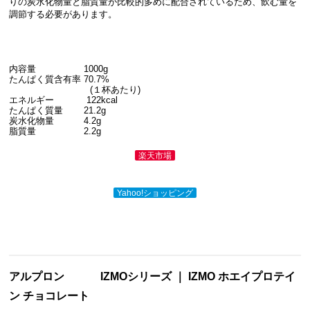
りの炭水化物量と脂質量が比較的多めに配合されているため、飲む量を
調節する必要があります。
内容量 1000g
たんぱく質含有率 70.7%
(１杯あたり)
エネルギー 122kcal
たんぱく質量 21.2g
炭水化物量 4.2g
脂質量 2.2g
楽天市場
Yahoo!ショッピング
アルプロン
IZMOシリーズ ｜ IZMO ホエイプロテイ
ン チョコレート