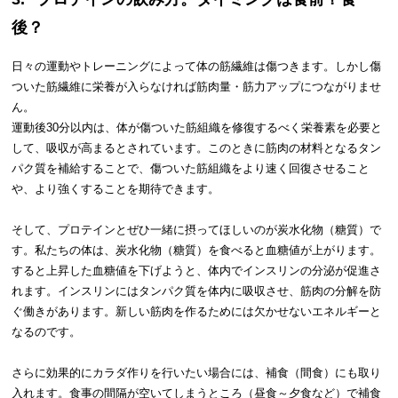
後？
日々の運動やトレーニングによって体の筋繊維は傷つきます。しかし傷
ついた筋繊維に栄養が入らなければ筋肉量・筋力アップにつながりませ
ん。
運動後30分以内は、体が傷ついた筋組織を修復するべく栄養素を必要と
して、吸収が高まるとされています。このときに筋肉の材料となるタン
パク質を補給することで、傷ついた筋組織をより速く回復させること
や、より強くすることを期待できます。
そして、プロテインとぜひ一緒に摂ってほしいのが炭水化物（糖質）で
す。私たちの体は、炭水化物（糖質）を食べると血糖値が上がります。
すると上昇した血糖値を下げようと、体内でインスリンの分泌が促進さ
れます。インスリンにはタンパク質を体内に吸収させ、筋肉の分解を防
ぐ働きがあります。新しい筋肉を作るためには欠かせないエネルギーと
なるのです。
さらに効果的にカラダ作りを行いたい場合には、補食（間食）にも取り
入れます。食事の間隔が空いてしまうところ（昼食～夕食など）で補食