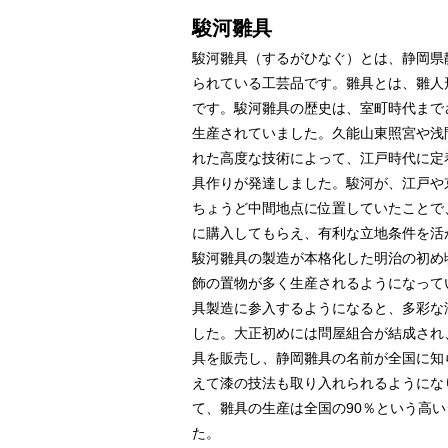
駿河雛具
駿河雛具（するがひなぐ）とは、静岡県
られている工芸品です。雛具とは、雛人
です。駿河雛具の歴史は、室町時代まで
生産されていました。久能山東照宮や浅
れた高度な技術によって、江戸時代に定
具作りが発達しました。駿河が、江戸や
ちょうど中間地点に位置していたことで
に購入してもらえ、有利な立地条件を活
駿河雛具の製造が本格化した明治の初め
飾の置物が多く生産されるようになって
具製造に参入するようになると、多彩な
した。大正初めには問屋組合が結成され
具を販売し、静岡雛具の名前が全国に知
えて漆の技法も取り入れられるようにな
て、雛具の生産は全国の90％という高
た。