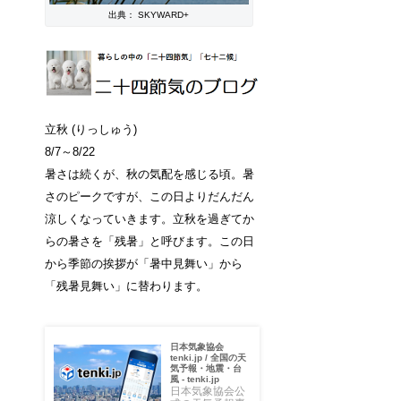
出典： SKYWARD+
立秋 (りっしゅう)
8/7～8/22
暑さは続くが、秋の気配を感じる頃。暑
さのピークですが、この日よりだんだん
涼しくなっていきます。立秋を過ぎてか
らの暑さを「残暑」と呼びます。この日
から季節の挨拶が「暑中見舞い」から
「残暑見舞い」に替わります。
日本気象協会
tenki.jp / 全国の天
気予報・地震・台
風 - tenki.jp
日本気象協会公