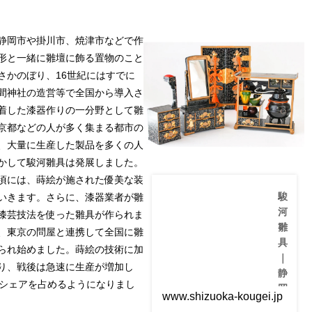
本
る
振
文
人
興
化
形
会
静岡市や掛川市、焼津市などで作
の
で
中
す
静
形と一緒に雛壇に飾る置物のこと
で
。
岡
さかのぼり、16世紀にはすでに
も
衣
工
、
装
間神社の造営等で全国から導入さ
芸
伝
を
品
着した漆器作りの一分野として雛
統
着
サ
文
せ
京都などの人が多く集まる都市の
イ
化
付
ト
、大量に生産した製品を多くの人
、
け
で
伝
る
かして駿河雛具は発展しました。
は
統
こ
、
頃には、蒔絵が施された優美な装
技
と
静
駿
能.
いきます。さらに、漆器業者が雛
が
岡
..
で
県
河
漆芸技法を使った雛具が作られま
き
の
雛
、東京の問屋と連携して全国に雛
る
伝
具
「.
統
られ始めました。蒔絵の技術に加
..
｜
的
り、戦後は急速に生産が増加し
な
静
工
いシェアを占めるようになりまし
岡
芸
www.shizuoka-kougei.jp
郷
品