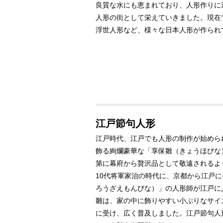
良質な水にも恵まれており、人形作りに
人形の街として栄えていきました。現在
浮世人形など、様々な日本人形が作られ
江戸節句人形
江戸時代、江戸でも人形の制作が始めら
飾る絢爛豪華な「享保雛（きょうほびな
第に幕府から贅沢品として敬遠されるよ
10代将軍家治の時代に、京都から江戸
ろうざえもんびな）」の人形師が江戸に
雛は、家の中に飾りやすい小ぶりなサイ
に受け、広く普及しました。江戸節句人