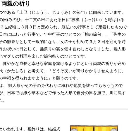
う両親の祈り
つである「上巳（じょうし、じょうみ）の節句」に由来しています。
の日(みのひ、十二支の巳にあたる日)に祓禊（ふっけい）と呼ばれる
が３世紀頃に３月３日と定められ、厄払いの行事として定着したもので
日本に伝わった行事で、年中行事のひとつの「桃の節句」、「弥生の
子の雛祭りとして一般的になり、女の子が初めて３月３日を迎える時
うお祝いの日として、雛祭りの宴を催す習わしとなりました。雛人形
ハマグリの料理を楽しむ節句祭りのひとつです。
、健やかな成長と幸せな家庭を築けるようにという両親の祈りが込め
代（かたしろ）と考えて、「どうぞ災いが降りかかりませんように、
の幸福を得られますように」と願うのです。
は、 雛人形がその子の身代わりに穢れや厄災を祓ってもらうもので
が、日本では紙や草木などで作った人形で自分の体を撫で、川に流す
た。
といわれます。雛飾りは、結婚式