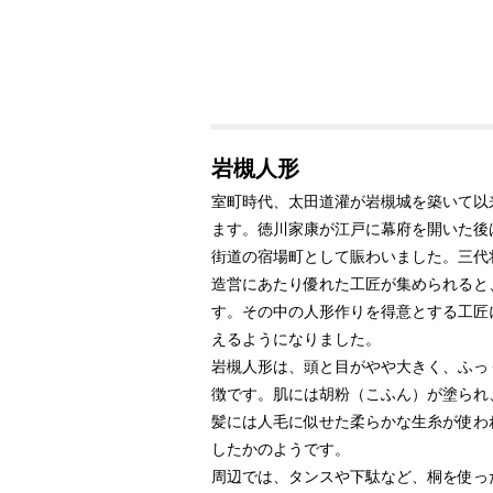
岩槻人形
室町時代、太田道灌が岩槻城を築いて以
ます。徳川家康が江戸に幕府を開いた後
街道の宿場町として賑わいました。三代
造営にあたり優れた工匠が集められると
す。その中の人形作りを得意とする工匠
えるようになりました。
岩槻人形は、頭と目がやや大きく、ふっ
徴です。肌には胡粉（こふん）が塗られ
髪には人毛に似せた柔らかな生糸が使わ
したかのようです。
周辺では、タンスや下駄など、桐を使っ