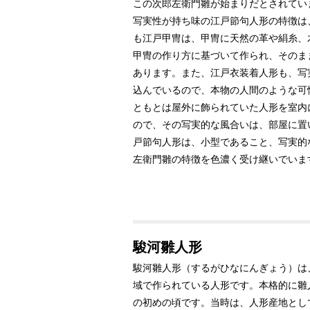
この次郎左衛門雛が始まりだとされてい
写実性が持ち味の江戸節句人形の特徴は
も江戸甲冑は、甲冑に天然の革や絹糸、
甲冑の作り方に基づいて作られ、そのま
あります。また、江戸衣装着人形も、写
込んでいるので、本物の人間のような可
ともとは屋外に飾られていた人形を室内
ので、その写実的な風合いは、部屋に置
戸節句人形は、小型であること、写実的
左衛門雛の特徴を色濃く受け継いでいま
駿河雛人形
駿河雛人形（するがひなにんぎょう）は
域で作られている人形です。本格的に雛
の初めの頃です。当時は、人形産地とし