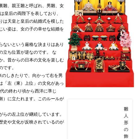
裏雛、親王雛と呼ばれ、男雛、女
雛は皇后の両陛下を表しており、
りは天皇と皇后の結婚式を模した
じい姿は、女の子の幸せな結婚を
らないという厳格な決まりはあり
の立ち位置が逆なのです。 な
か。昔からの日本の文化を楽しむ
のです。
来のしきたりで、向かって右を男
は「左（東）上位」の文化があっ
時代の終わり頃から西洋に準じ
側）に立たれます。このルールが
雛
がらの左上位が継続しています。
人
歴史や文化が反映されているのが
形
の
飾