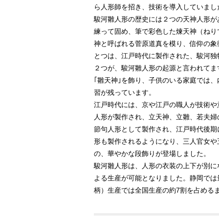
ら人形師を招き、技術を導入していまし
駿河雛人形の歴史には２つの天神人形が
練って固め、筆で彩色した煉天神（ねり
神と呼ばれる菅原道真を模り、信仰の象
とつは、江戸時代に製作された、駿河独
２つが、駿河雛人形の起源と言われてま
｢雛天神｣を飾り、子供のいる家庭では
習が残っています。
江戸時代には、京や江戸の職人が技術や
人形が製作され、立天神、立雛、若夫婦
節句人形として製作され、江戸時代後期
形も製作されるようになり、三人官女や
の、華やかな段飾りが登場しました。
駿河雛人形は、人形の衣装の上下が別に
よる生産が可能となりました。静岡では
柄）生産では全国生産の約7割を占める