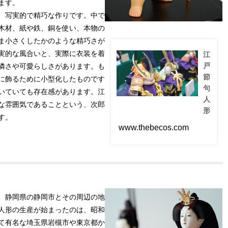
す
ます。
af
が
、写実的で精巧な作りです。中で
ts
、
地
木材、紙や鉄、銅を使い、本物の
/d
域
ol
ま小さくしたかのような精巧さが
に
ls
実的な風合いと、実際に衣装を着
よ
江
/7
っ
戸
憐さや可愛らしさがあります。も
て
2
節
に飾るために小型化したものです
は
1/
句
内
いていても存在感があります。江
裏
ワ
人
な雰囲気であることという、次郎
雛
ゴ
形
の
コ
す。
置
ロ
江
www.thebecos.com
き
は
戸
方
、
節
が
日
句
逆
本
人
に
文
形
な
化
と
る
の
は
こ
特
江
、静岡県の静岡市とその周辺の地
と
徴
戸
も
人形の生産が始まったのは、昭和
や
節
あ
種
句
て有名な埼玉県岩槻市や東京都か
り
類
人