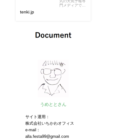
式の天気予報専
門メディアで
す。市区町村別
tenki.jp
のピンポイント
な天気予報に加
え、専門的な気
象情報、地震・
津波などの...
うめととさん
サイト運用：
株式会社いちかわオフィス
e-mail：
alla.festa99@gmail.com