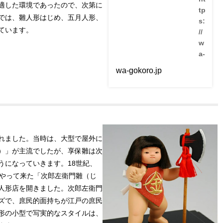
雛
適した環境であったので、次第に
tp
人
では、雛人形はじめ、五月人形、
s:
形
ています。
（
//
お
w
雛
a-
様
）
g
wa-gokoro.jp
に
o
は
k
、
or
標
準
o.
的
jp
な
/tr
飾
れました。当時は、大型で屋外に
り
a
方
）」が主流でしたが、享保雛は次
di
・
ti
うになっていきます。18世紀、
並
べ
o
にやって来た「次郎左衛門雛（じ
方
n
人形店を開きました。次郎左衛門
が
al
あ
ズで、庶民的面持ちが江戸の庶民
-
り
形の小型で写実的なスタイルは、
ま
cr