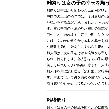
雛祭りは女の子の幸せを願
雛祭りは中国から伝わった五節句のひと
中国での上巳の節句では、３月最初の巳
厄払いをする風習がありました。 それ
す。古代中国のお清めやお祓いの儀式が
節句」といわれます。江戸中期には女の
には、女の子の健やかな成長と幸せを願
や菱餅を飾り、雛あられやちらし寿司、
雛人形は、女の子をけがや病気から守り
られて飾られます。雛人形をその子の形
美しく成長してよい結婚に恵まれ、人生
雛人形を川に流し送る「流し雛」の行事
す。中国では川で身を清める習慣でした
厄災祓いの行事として広がっていきまし
雛壇飾り
雛人形は女の子の良縁を願うために飾る