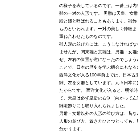
の様子を表しているのです。一番上は内
雛の一対の人形です。 男雛は天皇、女
殿と姫と呼ばれることもあります。雛飾
ものといわれます。一対の美しく仲睦ま
重ね合わせたものなのです。
雛人形の並び方には、こうしなければな
ませんが、関東雛と京雛は、男雛・女雛
ぜ、左右の位置が逆になったのでしょう
ことで、日本の歴史を学ぶ機会にもなる
西洋文化が入る100年前までは、日本古
雛、左を女雛としています。元々日本に
たからです。 西洋文化が入ると、明治
て、天皇は必ず皇后の右側（向かって左
雛壇飾りにも取り入れられました。
男雛・女雛以外の人形の並び方は、昔な
人形の並び方、置き方ひとつとっても、
分かります。