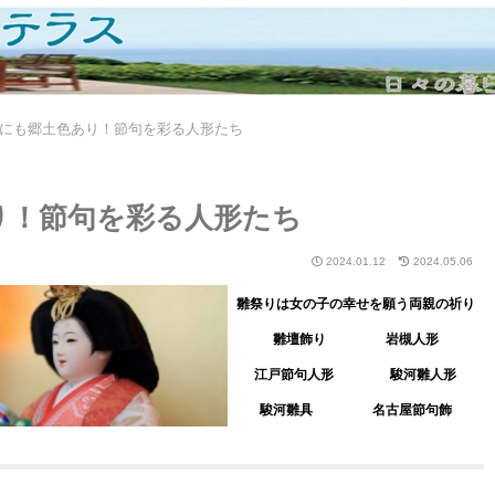
にも郷土色あり！節句を彩る人形たち
り！節句を彩る人形たち
2024.01.12
2024.05.06
雛祭りは女の子の幸せを願う両親の祈り
雛壇飾り
岩槻人形
江戸節句人形
駿河雛人形
駿河雛具
名古屋節句飾