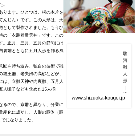
た。
ま
、
形
す
歴
（
あります。ひとつは、桐の木片を
。
史
え
てんじん）です。この人形は、天
ま
を
ど
た
紹
せ
徴として製作されました。もうひ
現
介
っ
特の「衣装着雛天神」です。この
代.
し
く
..
、
に
す。正月、三月、五月の節句には
魅
ん
、内裏雛とともに五月人形を飾る風
力
ぎ
駿
を
ょ
河
伝
う
意匠を持ち込み、独自の技術で雛
雛
え
）
て
と
の親王雛、老夫婦の高砂などが、
人
い
は
形
には、立雛天神や内裏雛、五月人
く
、
｜
W
東
五人囃子なども含めた15人揃
eb
静
京
www.shizuoka-kougei.jp
メ
都
岡
なるので、京雛と異なり、分業に
デ
で
郷
ィ
生
量産化に成功し、人形の胴体（胴
土
ア
産
までになりました。
で
さ
工
す
れ
芸
。
て
品
日
い