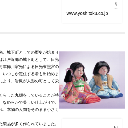
り
方
www.yoshitoku.co.jp
と
並
べ
方
|
吉
来、城下町としての歴史が始まり
徳
は江戸近郊の城下町として、日光
公
式
将軍徳川家光による日光東照宮の
オ
、いつしか定住する者も出始めま
ン
により、岩槻が人形の町として栄
ラ
イ
くらした丸顔をしていることが特
ン
、なめらかで美しい仕上がりで、
シ
れ、本物の人間をそのまま小さく
ョ
ッ
プ
た製品が多く作られていました。
ht