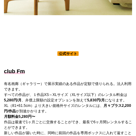
公式サイト
club Fm
有名画廊（ギャラリー）で展示実績のある作品が定額で借りられる。法人利用
できます。
すべての作品が、１作品XS～XLサイズ（XLサイズ以下）のレンタル料金は
5,280円/月
、弁償上限額の設定オプションを加えて
5,830円/月
になります。
XL（81×61.5cm）より大きい規格外サイズのレンタルには、
月々プラス2,200
円/作品
が別途かかります。
月額料金5,280円〜
作品は最速で1ヶ月ごとに交換することができ、最長で6ヶ月間レンタルするこ
とができます。
新しい作品が届いた時に、同時に前回の作品を専用ボックスに入れて返すこと