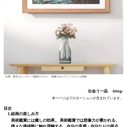
出典：東京カレンダー | 最新のグルメ、洗練されたライフスタイル情報
出会う一品 -blog-
本ページはプロモーションが含まれています。
目次
1.
絵画の楽しみ方
、
美術鑑賞には癒しの効果
美術鑑賞では
想像力が磨かれる
、
様々な価値観に触れ理解する
、
自分の直感・自分なりの視点
、