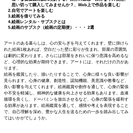
思い切って購入してみませんか？
、
Web上で作品を楽しむ
2.
自宅でアートを楽しむ
3.
絵画を借りてみる
4.
絵画レンタル・サブスクとは
5.
絵画
のサブスク
（絵画の定期便）
・・・ 2選
アートのある暮らしは、⼼の安らぎを与えてくれます。壁に掛けら
れた絵画1枚あれば、空白だった壁に彩りが生まれ、部屋の雰囲気
は劇的に変わります。さらには部屋をきれいに保つ意識を高めるな
ど、心理的な効果が期待できます。アートには、それだけの力があ
ります。
絵画を鑑賞したり、描いたりすることで、心身に様々な良い影響が
見られます。心身の健康、創造性、認知機能、美意識や教養など、
良い影響を与えてくれます。絵画鑑賞や創作を通して、心身の緊張
や不安を軽減し、精神的な健康を向上させる効果もあります。血液
循環を良くし、ドーパミンを放出させるなど、心身の緊張を緩和す
る効果があります。絵画鑑賞を通して、感情や考えを表現すること
で、自己理解を深め、豊かな人生を送るための一歩を踏み出してみ
てはいかがでしょうか。