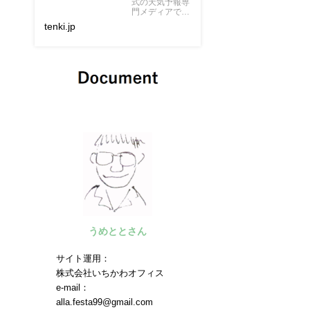
式の天気予報専
門メディアで
す。市区町村別
tenki.jp
のピンポイント
な天気予報に加
え、専門的な気
象情報、地震・
津波などの...
うめととさん
サイト運用：
株式会社いちかわオフィス
e-mail：
alla.festa99@gmail.com