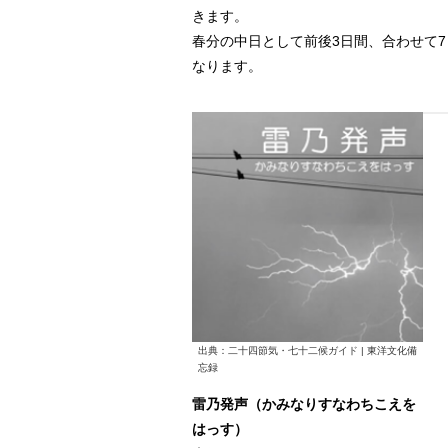
きます。
春分の中日として前後3日間、合わせて
なります。
出典：二十四節気・七十二候ガイド | 東洋文化備
忘録
雷乃発声（かみなりすなわちこえを
はっす）