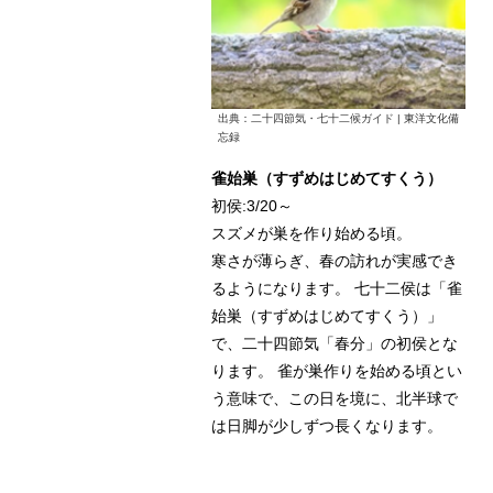
出典：二十四節気・七十二候ガイド | 東洋文化備
忘録
雀始巣（すずめはじめてすくう）
初侯:3/20～
スズメが巣を作り始める頃。
寒さが薄らぎ、春の訪れが実感でき
るようになります。 七十二侯は「雀
始巣（すずめはじめてすくう）」
で、二十四節気「春分」の初侯とな
ります。 雀が巣作りを始める頃とい
う意味で、この日を境に、北半球で
は日脚が少しずつ長くなります。