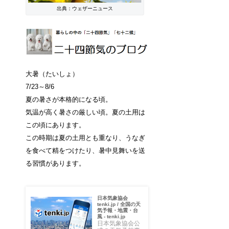
出典：ウェザーニュース
大暑（たいしょ）
7/23～8/6
夏の暑さが本格的になる頃。
気温が高く暑さの厳しい頃。夏の土用は
この頃にあります。
この時期は夏の土用とも重なり、うなぎ
を食べて精をつけたり、暑中見舞いを送
る習慣があります。
日本気象協会
tenki.jp / 全国の天
気予報・地震・台
風 - tenki.jp
日本気象協会公