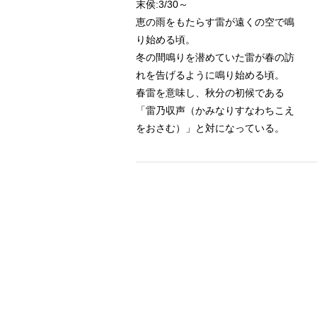
末侯:3/30～
恵の雨をもたらす雷が遠くの空で鳴
り始める頃。
冬の間鳴りを潜めていた雷が春の訪
れを告げるように鳴り始める頃。
春雷を意味し、秋分の初候である
「雷乃収声（かみなりすなわちこえ
をおさむ）」と対になっている。