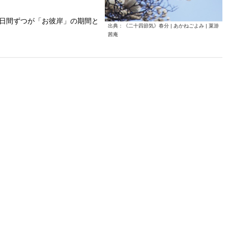
7日間ずつが「お彼岸」の期間と
出典：《二十四節気》春分 | あかねごよみ | 菓游
茜庵