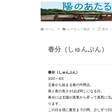
ホーム
心やすらぐ物語
春分（
春分（しゅんぶん）
春分（しゅんぶん）
3/20～4/3
立春から始まる春の中間点。
昼と夜の長さがほぼ同じになる日。
春分には太陽が真東から昇って真西に沈
ります。
この日を境に夏至までの間、少しずつ日