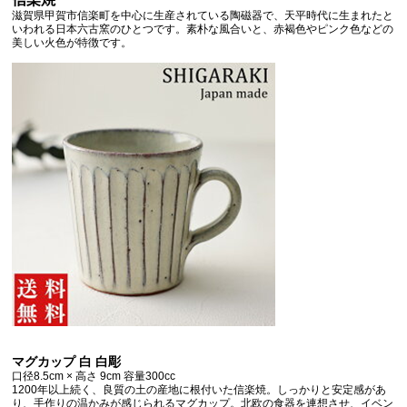
滋賀県甲賀市信楽町を中心に生産されている陶磁器で、天平時代に生まれたと
いわれる日本六古窯のひとつです。素朴な風合いと、赤褐色やピンク色などの
美しい火色が特徴です。
マグカップ 白 白彫
口径8.5cm × 高さ 9cm 容量300cc
1200年以上続く、良質の土の産地に根付いた信楽焼。しっかりと安定感があ
り、手作りの温かみが感じられるマグカップ。北欧の食器を連想させ、イベン