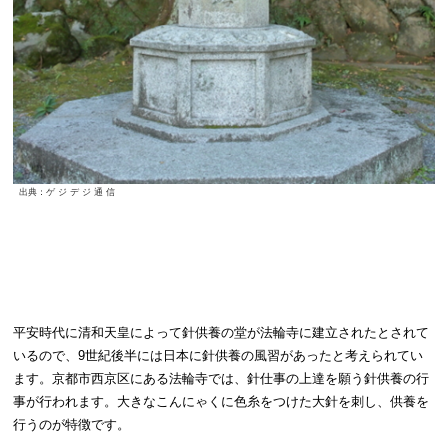
出典：ゲ ジ デ ジ 通 信
平安時代に清和天皇によって針供養の堂が法輪寺に建立されたとされて
いるので、9世紀後半には日本に針供養の風習があったと考えられてい
ます。京都市西京区にある法輪寺では、針仕事の上達を願う針供養の行
事が行われます。大きなこんにゃくに色糸をつけた大針を刺し、供養を
行うのが特徴です。