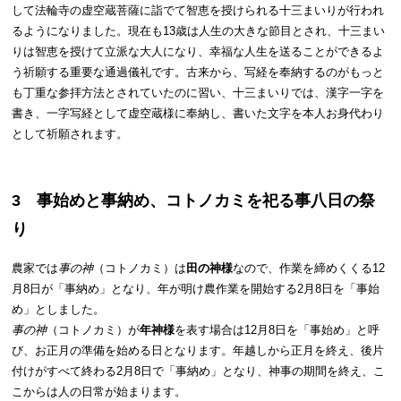
して法輪寺の虚空蔵菩薩に詣でて智恵を授けられる十三まいりが行われ
るようになりました。現在も13歳は人生の大きな節目とされ、十三まい
りは智恵を授けて立派な大人になり、幸福な人生を送ることができるよ
う祈願する重要な通過儀礼です。古来から、写経を奉納するのがもっと
も丁重な参拝方法とされていたのに習い、十三まいりでは、漢字一字を
書き、一字写経として虚空蔵様に奉納し、書いた文字を本人お身代わり
として祈願されます。
3 事始めと事納め、コトノカミを祀る事八日の祭
り
農家では
事の神
（コトノカミ）は
田の神様
なので、作業を締めくくる12
月8日が「事納め」となり、年が明け農作業を開始する2月8日を「事始
め」としました。
事の神
（コトノカミ）が
年神様
を表す場合は12月8日を「事始め」と呼
び、お正月の準備を始める日となります。年越しから正月を終え、後片
付けがすべて終わる2月8日で「事納め」となり、神事の期間を終え、こ
こからは人の日常が始まります。