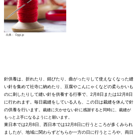
出典： Oggi.jp
針供養は、折れたり、錆びたり、曲がったりして使えなくなった縫
い針を集めて社寺に納めたり、豆腐やこんにゃくなどの柔らかいも
のに刺したりして
縫い針を供養する行事で、2月8日または12月8日
に行われます。
毎日裁縫をしている人も、この日は裁縫を休んで針
の供養を行います。
裁縫に欠かせない針に感謝すると同時に、裁縫が
もっと上手になるようにと願います。
東日本では2月8日、西日本では12月8日に行うところが多くみられ
ましたが、地域に関わらずどちらか一方の日に行うところや、両日