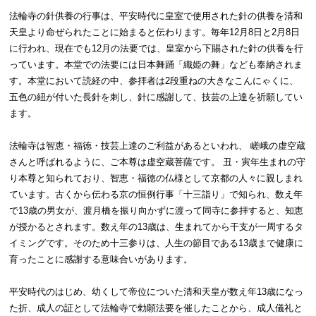
法輪寺の針供養の行事は、平安時代に皇室で使用された針の供養を清和
天皇より命ぜられたことに始まると伝わります。毎年12月8日と2月8日
に行われ、現在でも12月の法要では、皇室から下賜された針の供養を行
っています。本堂での法要には日本舞踊「織姫の舞」なども奉納されま
す。本堂において読経の中、参拝者は2段重ねの大きなこんにゃくに、
五色の紐が付いた長針を刺し、針に感謝して、技芸の上達を祈願してい
ます。
法輪寺は智恵・福徳・技芸上達のご利益があるといわれ、 嵯峨の虚空蔵
さんと呼ばれるように、ご本尊は虚空蔵菩薩です。 丑・寅年生まれの守
り本尊と知られており、智恵・福徳の仏様として京都の人々に親しまれ
ています。古くから伝わる京の恒例行事「十三詣り」で知られ、数え年
で13歳の男女が、渡月橋を振り向かずに渡って同寺に参拝すると、知恵
が授かるとされます。数え年の13歳は、生まれてから干支が一周するタ
イミングです。そのため十三参りは、人生の節目である13歳まで健康に
育ったことに感謝する意味合いがあります。
平安時代のはじめ、幼くして帝位についた清和天皇が数え年13歳になっ
た折、成人の証として法輪寺で勅願法要を催したことから、成人儀礼と