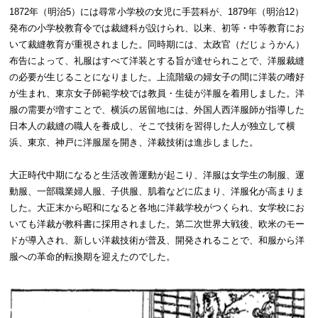
1872年（明治5）には尋常小学校の女児に手芸科が、1879年（明治12）
発布の小学校教育令では裁縫科が設けられ、以来、初等・中等教育にお
いて裁縫教育が重視されました。同時期には、太政官（だじょうかん）
布告によって、礼服はすべて洋装とする旨が達せられことで、洋服裁縫
の必要が生じることになりました。上流階級の婦女子の間に洋装の嗜好
が生まれ、東京女子師範学校では教員・生徒が洋服を着用しました。洋
服の需要が増すことで、横浜の居留地には、外国人西洋服師が指導した
日本人の裁縫の職人を養成し、そこで技術を習得した人が独立して横
浜、東京、神戸に洋服屋を開き、洋裁技術は進歩しました。
大正時代中期になると生活改善運動が起こり、洋服は女学生の制服、運
動服、一部職業婦人服、子供服、肌着などに広まり、洋服化が高まりま
した。大正末から昭和になると各地に洋裁学校がつくられ、女学校にお
いても洋裁が教科書に採用されました。第二次世界大戦後、欧米のモー
ドが導入され、新しい洋裁技術が普及、開発されることで、和服から洋
服への革命的転換期を迎えたのでした。