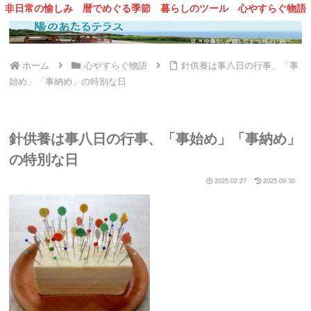
非日常の愉しみ
暦でめぐる季節
暮らしのツール
心やすらぐ物語
ホーム
心やすらぐ物語
針供養は事八日の行事、「事
始め」「事納め」の特別な日
針供養は事八日の行事、「事始め」「事納め」
の特別な日
2025.02.27
2025.09.30