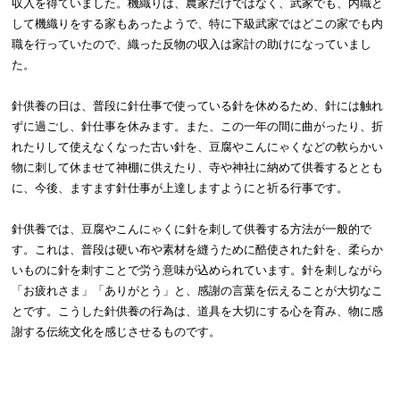
収入を得ていました。機織りは、農家だけではなく、武家でも、内職と
して機織りをする家もあったようで、特に下級武家ではどこの家でも内
職を行っていたので、織った反物の収入は家計の助けになっていまし
た。
針供養の日は、普段に針仕事で使っている針を休めるため、針には触れ
ずに過ごし、針仕事を休みます。また、この一年の間に曲がったり、折
れたりして使えなくなった古い針を、豆腐やこんにゃくなどの軟らかい
物に刺して休ませて神棚に供えたり、寺や神社に納めて供養するととも
に、今後、ますます針仕事が上達しますようにと祈る行事です。
針供養では、豆腐やこんにゃくに針を刺して供養する方法が一般的で
す。これは、普段は硬い布や素材を縫うために酷使された針を、柔らか
いものに針を刺すことで労う意味が込められています。針を刺しながら
「お疲れさま」「ありがとう」と、感謝の言葉を伝えることが大切なこ
とです。こうした針供養の行為は、道具を大切にする心を育み、物に感
謝する伝統文化を感じさせるものです。