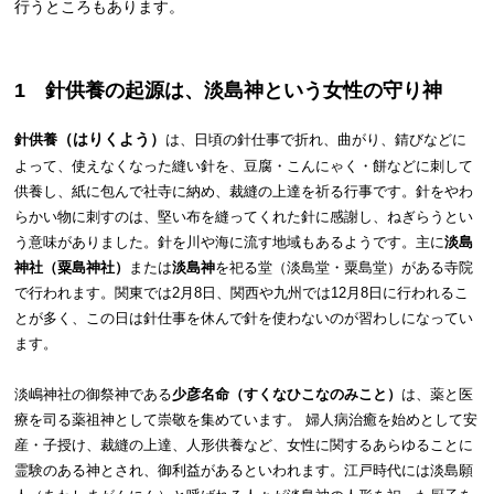
行うところもあります。
1 針供養の起源は、淡島神
という女性の守り神
（はりくよう）
針供養
は、日頃の針仕事で折れ、曲がり、錆びなどに
よって、使えなくなった縫い針を、豆腐・こんにゃく・餅などに刺して
供養し、紙に包んで社寺に納め、裁縫の上達を祈る行事です。針をやわ
らかい物に刺すのは、堅い布を縫ってくれた針に感謝し、ねぎらうとい
う意味がありました。針を川や海に流す地域もあるようです。主に
淡島
神社（粟島神社）
または
淡島神
を祀る堂（淡島堂・粟島堂）がある寺院
で行われます。関東では2月8日、関西や九州では12月8日に行われるこ
とが多く、この日は針仕事を休んで針を使わないのが習わしになってい
ます。
淡嶋神社の御祭神である
少彦名命（すくなひこなのみこと）
は、薬と医
療を司る薬祖神として崇敬を集めています。 婦人病治癒を始めとして安
産・子授け、裁縫の上達、人形供養など、女性に関するあらゆることに
霊験のある神とされ、御利益があるといわれます。江戸時代には淡島願