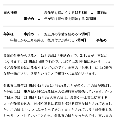
田の神様
農作業を締めくくる
12月8日
→
事納め
事始め
← 年が明け農作業を開始する
2月8日
年神
様
事始め
← お正月の準備を始める
12月8日
年越しから正月を終え、後片付けが終わる
2月8日
→
事
納
め
農業の仕事から見ると、12月8日は「事納め」で、2月8日が「事始め」
になります。2月8日は旧暦ですので、現代では3月中旬にあたり、ちょ
うど農作業を始めるタイミングなのです。食事の「お事汁」には代表的
な農作物が入り、冬場ということで根菜やお豆腐が入ります。
針供養は毎年2月8日や12月8日に行われることが多く、この日が選ばれ
た理由には、
事八日
と呼ばれる日本の伝統行事が関係しています。かつ
て日本では、2月8日と12月8日の事八日は、農業や手工業に従事する
人々が作業を休み、神様や道具に感謝を捧げる特別な日とされてきまし
た。この日は「つつしみをもって過ごす日」とされており「針仕事を休
むべき」とされていたことから、針供養の日となったのです。事八日の