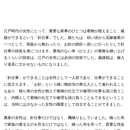
江戸時代の女性にとって、重要な家事のひとつは着物が縫えること、裁
縫ができるという「針仕事」でした。娘たちは、幼い頃から花嫁修業の
一つとして、母親から教わったり、お針の師匠へ習いに行ったりして針
仕事の技術を身につけます。裏地のない単（ひとえ）の着物を縫い上げ
るくらいの技術は、江戸の女性には必須の技術でした。裁縫箱は、嫁入
り道具に欠かせないものになりました。
「針仕事」ができることは女性として一人前であり、仕事ができること
に役立ちます。「お針」という縫い物担当の奉公人として雇われること
もあり、独り身の女性が個人で着物の仕立てや修理の仕事を請け負うこ
と、内職として着物の仕立てや修理を請け負うこともできるということ
は、当時には少なかった女性の職業として自立することができました。
農家の女性は、針仕事だけではなく、機織りもしていました。織った布
で家族の着るものを作るだけではなく、織った布を売って、貴重な現金