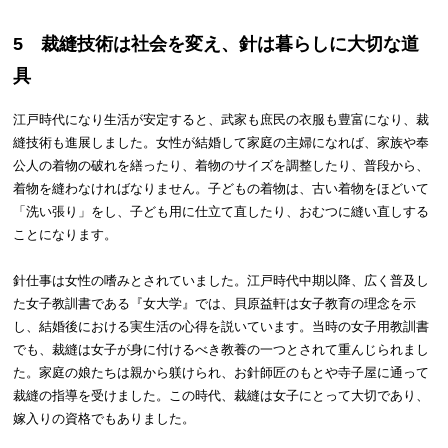
5
裁縫技術
は社会を変え
、針は
暮らしに大切な道
具
江戸時代になり生活が安定すると、武家も庶民の衣服も豊富になり、裁
縫技術も進展しました。女性が結婚して家庭の主婦になれば、家族や奉
公人の着物の破れを繕ったり、着物のサイズを調整したり、普段から、
着物を縫わなければなりません。子どもの着物は、古い着物をほどいて
「洗い張り」をし、子ども用に仕立て直したり、おむつに縫い直しする
ことになります。
針仕事は女性の嗜みとされていました。江戸時代中期以降、広く普及し
た女子教訓書である『女大学』では、貝原益軒は女子教育の理念を示
し、結婚後における実生活の心得を説いています。当時の女子用教訓書
でも、裁縫は女子が身に付けるべき教養の一つとされて重んじられまし
た。家庭の娘たちは親から躾けられ、お針師匠のもとや寺子屋に通って
裁縫の指導を受けました。この時代、裁縫は女子にとって大切であり、
嫁入りの資格でもありました。