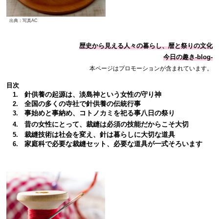
出典：写真AC
歴史から見える人々の暮らし、暦と祭りの文化
今日の趣き-blog-
本ページはプロモーションが含まれています。
目次
針供養の起源は、淡島神という女性の守り神
1.
全国の多くの寺社で針供養の伝統行事
2.
事始めと事納め、コトノカミを祀る事八日の祭り
3.
昔の女性にとって、裁縫は必須の技能だからこそ大切
4.
裁縫技術
は社会を変え、針は暮らしに大切な道具
5.
家庭科で必要な裁縫セット、必要な道具が一式そろいます
6.