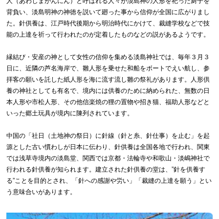
人（あわしまがんにん）と呼ばれる人々が淡島神の人形を祀った厨子を
背負い、淡島明神の神徳を説いて廻った事から信仰が全国に広がりまし
た。針供養は、江戸時代後期から明治時代にかけて、裁縫学校などで技
能の上達を祈って行われたのが定着したものなどの説があるようです。
縁結び・安産の神として女性の信仰を集める淡島神社では、毎年３月３
日に、近隣の芦名海岸で、雛人形を乗せた和船をボートでえい航し、参
拝客の願いを託した紙人形を海に流す流し雛の祭礼があります。人形供
養の神社としても有名で、境内には供養のために納められた、無数の日
本人形や市松人形、その他信楽焼の狸の置物や招き猫、福助人形などと
いった郷土玩具が境内に陳列されています。
中国の「社日（土地神の祭日）に針線（針と糸、針仕事）を止む」を起
源とした古い慣わしが日本に伝わり、針供養は全国各地で行われ、関東
では浅草寺境内の淡島堂、関西では京都・法輪寺や和歌山・淡嶋神社で
行われる針供養が知られます。建立された針供養の堂は、”針を供養す
る”ことを目的とされ、「針への感謝や労い」「裁縫の上達を願う」とい
う意味合いがあります。