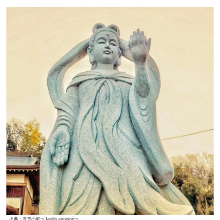
出典：真雪の庭〜Jardin enneigé〜